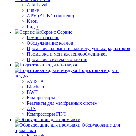
Alfa Laval
Funke
APV (АПВ Теплотекс)
Kaori
Ридан
Сервис
Ремонт насосов
Обслуживание котлов
Промывка алюминиевых и чугунных радиаторов
Промывка и монтаж теплообменников
Промывка систем отопления
Подготовка воды и
воздуха
AVISTA
Biochem
BWT
Компрессоры
Реагенты для мембранных систем
ATS
Компрессоры FINI
Оборудование для
промывки
Kammak