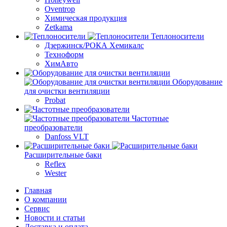
Oventrop
Химическая продукция
Zetkama
Теплоносители
Дзержинск/РОКА Хемикалс
Техноформ
ХимАвто
Оборудование
для очистки вентиляции
Probat
Частотные
преобразователи
Danfoss VLT
Расширительные баки
Reflex
Wester
Главная
О компании
Сервис
Новости и статьи
Доставка и оплата