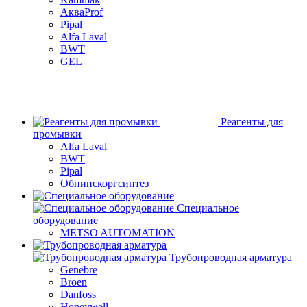
АкваProf
Pipal
Alfa Laval
BWT
GEL
Реагенты для
промывки
Alfa Laval
BWT
Pipal
Обнинскоргсинтез
Специальное
оборудование
METSO AUTOMATION
Трубопроводная арматура
Genebre
Broen
Danfoss
Honeywell