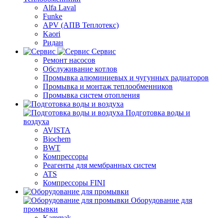
Alfa Laval
Funke
APV (АПВ Теплотекс)
Kaori
Ридан
Сервис
Ремонт насосов
Обслуживание котлов
Промывка алюминиевых и чугунных радиаторов
Промывка и монтаж теплообменников
Промывка систем отопления
Подготовка воды и
воздуха
AVISTA
Biochem
BWT
Компрессоры
Реагенты для мембранных систем
ATS
Компрессоры FINI
Оборудование для
промывки
Kammak