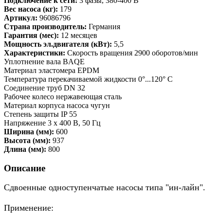
Подключение к сети:
3 фазы, 380-400 В
Вес насоса (кг):
179
Артикул:
96086796
Страна производитель:
Германия
Гарантия (мес):
12 месяцев
Мощность эл.двигателя (кВт):
5,5
Характеристики:
Скорость вращения 2900 оборотов/мин
Уплотнение вала BAQE
Материал эластомера EPDM
Температура перекачиваемой жидкости 0°...120° C
Соединение труб DN 32
Рабочее колесо нержавеющая сталь
Материал корпуса насоса чугун
Степень защиты IP 55
Напряжение 3 x 400 В, 50 Гц
Ширина (мм):
600
Высота (мм):
937
Длина (мм):
800
Описание
Сдвоенные одноступенчатые насосы типа "ин-лайн".
Применение: