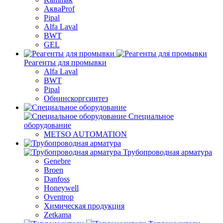
АкваProf
Pipal
Alfa Laval
BWT
GEL
Реагенты для промывки
Alfa Laval
BWT
Pipal
Обнинскоргсинтез
Специальное
оборудование
METSO AUTOMATION
Трубопроводная арматура
Genebre
Broen
Danfoss
Honeywell
Oventrop
Химическая продукция
Zetkama