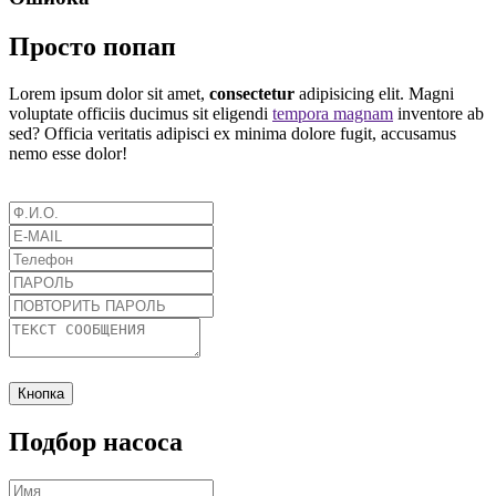
Просто попап
Lorem ipsum dolor sit amet,
consectetur
adipisicing elit. Magni
voluptate officiis ducimus sit eligendi
tempora magnam
inventore ab
sed? Officia veritatis adipisci ex minima dolore fugit, accusamus
nemo esse dolor!
Кнопка
Подбор насоса