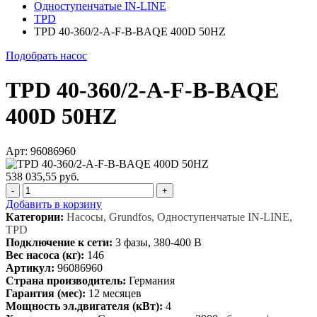
Одноступенчатые IN-LINE
TPD
TPD 40-360/2-A-F-B-BAQE 400D 50HZ
Подобрать насос
TPD 40-360/2-A-F-B-BAQE
400D 50HZ
Арт: 96086960
538 035,55 руб.
-
+
Добавить в корзину
Категории:
Насосы, Grundfos, Одноступенчатые IN-LINE,
TPD
Подключение к сети:
3 фазы, 380-400 В
Вес насоса (кг):
146
Артикул:
96086960
Страна производитель:
Германия
Гарантия (мес):
12 месяцев
Мощность эл.двигателя (кВт):
4