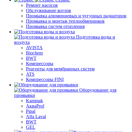
Ремонт насосов
Обслуживание котлов
Промывка алюминиевых и чугунных радиаторов
Промывка и монтаж теплообменников
Промывка систем отопления
Подготовка воды и
воздуха
AVISTA
Biochem
BWT
Компрессоры
Реагенты для мембранных систем
ATS
Компрессоры FINI
Оборудование для
промывки
Kammak
АкваProf
Pipal
Alfa Laval
BWT
GEL