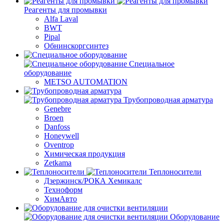
Реагенты для промывки
Alfa Laval
BWT
Pipal
Обнинскоргсинтез
Специальное
оборудование
METSO AUTOMATION
Трубопроводная арматура
Genebre
Broen
Danfoss
Honeywell
Oventrop
Химическая продукция
Zetkama
Теплоносители
Дзержинск/РОКА Хемикалс
Техноформ
ХимАвто
Оборудование