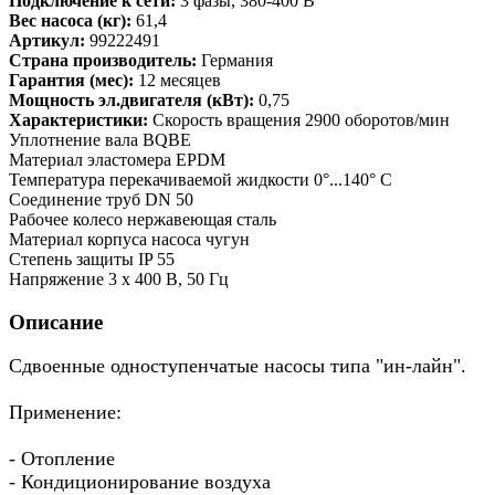
Подключение к сети:
3 фазы, 380-400 В
Вес насоса (кг):
61,4
Артикул:
99222491
Страна производитель:
Германия
Гарантия (мес):
12 месяцев
Мощность эл.двигателя (кВт):
0,75
Характеристики:
Скорость вращения 2900 оборотов/мин
Уплотнение вала BQBE
Материал эластомера EPDM
Температура перекачиваемой жидкости 0°...140° C
Соединение труб DN 50
Рабочее колесо нержавеющая сталь
Материал корпуса насоса чугун
Степень защиты IP 55
Напряжение 3 x 400 В, 50 Гц
Описание
Сдвоенные одноступенчатые насосы типа "ин-лайн".
Применение:
- Отопление
- Кондиционирование воздуха