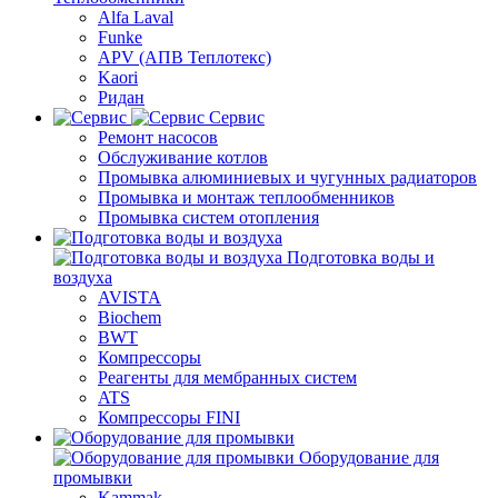
Alfa Laval
Funke
APV (АПВ Теплотекс)
Kaori
Ридан
Сервис
Ремонт насосов
Обслуживание котлов
Промывка алюминиевых и чугунных радиаторов
Промывка и монтаж теплообменников
Промывка систем отопления
Подготовка воды и
воздуха
AVISTA
Biochem
BWT
Компрессоры
Реагенты для мембранных систем
ATS
Компрессоры FINI
Оборудование для
промывки
Kammak