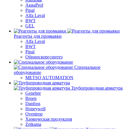
АкваProf
Pipal
Alfa Laval
BWT
GEL
Реагенты для промывки
Alfa Laval
BWT
Pipal
Обнинскоргсинтез
Специальное
оборудование
METSO AUTOMATION
Трубопроводная арматура
Genebre
Broen
Danfoss
Honeywell
Oventrop
Химическая продукция
Zetkama