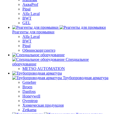
АкваProf
Pipal
Alfa Laval
BWT
GEL
Реагенты для промывки
Alfa Laval
BWT
Pipal
Обнинскоргсинтез
Специальное
оборудование
METSO AUTOMATION
Трубопроводная арматура
Genebre
Broen
Danfoss
Honeywell
Oventrop
Химическая продукция
Zetkama