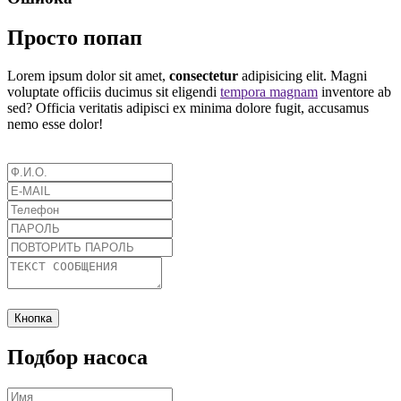
Просто попап
Lorem ipsum dolor sit amet,
consectetur
adipisicing elit. Magni
voluptate officiis ducimus sit eligendi
tempora magnam
inventore ab
sed? Officia veritatis adipisci ex minima dolore fugit, accusamus
nemo esse dolor!
Кнопка
Подбор насоса