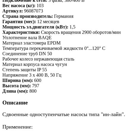
Подключение к сети:
3 фазы, 380-400 В
Вес насоса (кг):
103
Артикул:
96087073
Страна производитель:
Германия
Гарантия (мес):
12 месяцев
Мощность эл.двигателя (кВт):
1,5
Характеристики:
Скорость вращения 2900 оборотов/мин
Уплотнение вала BAQE
Материал эластомера EPDM
Температура перекачиваемой жидкости 0°...120° C
Соединение труб DN 50
Рабочее колесо нержавеющая сталь
Материал корпуса насоса чугун
Степень защиты IP 55
Напряжение 3 x 400 В, 50 Гц
Ширина (мм):
600
Высота (мм):
797
Длина (мм):
800
Описание
Сдвоенные одноступенчатые насосы типа "ин-лайн".
Применение: