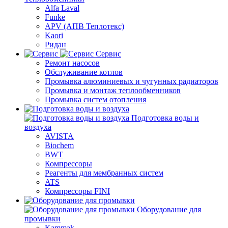
Alfa Laval
Funke
APV (АПВ Теплотекс)
Kaori
Ридан
Сервис
Ремонт насосов
Обслуживание котлов
Промывка алюминиевых и чугунных радиаторов
Промывка и монтаж теплообменников
Промывка систем отопления
Подготовка воды и
воздуха
AVISTA
Biochem
BWT
Компрессоры
Реагенты для мембранных систем
ATS
Компрессоры FINI
Оборудование для
промывки
Kammak