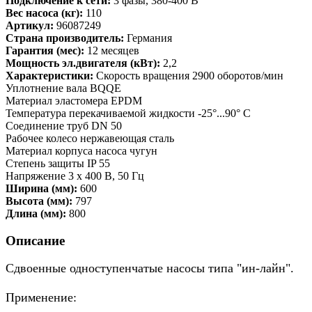
Подключение к сети:
3 фазы, 380-400 В
Вес насоса (кг):
110
Артикул:
96087249
Страна производитель:
Германия
Гарантия (мес):
12 месяцев
Мощность эл.двигателя (кВт):
2,2
Характеристики:
Скорость вращения 2900 оборотов/мин
Уплотнение вала BQQE
Материал эластомера EPDM
Температура перекачиваемой жидкости -25°...90° C
Соединение труб DN 50
Рабочее колесо нержавеющая сталь
Материал корпуса насоса чугун
Степень защиты IP 55
Напряжение 3 x 400 В, 50 Гц
Ширина (мм):
600
Высота (мм):
797
Длина (мм):
800
Описание
Сдвоенные одноступенчатые насосы типа "ин-лайн".
Применение: