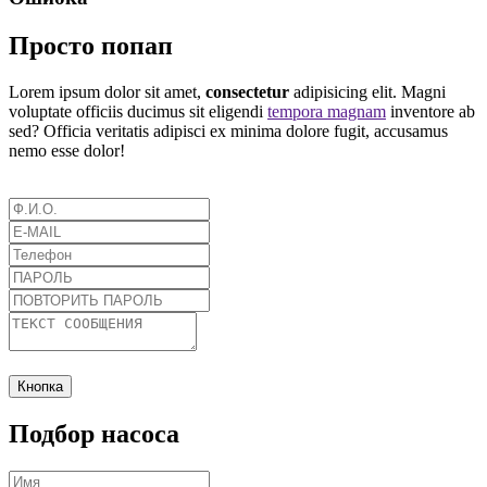
Просто попап
Lorem ipsum dolor sit amet,
consectetur
adipisicing elit. Magni
voluptate officiis ducimus sit eligendi
tempora magnam
inventore ab
sed? Officia veritatis adipisci ex minima dolore fugit, accusamus
nemo esse dolor!
Кнопка
Подбор насоса