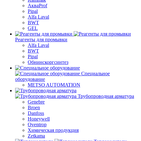
АкваProf
Pipal
Alfa Laval
BWT
GEL
Реагенты для промывки
Alfa Laval
BWT
Pipal
Обнинскоргсинтез
Специальное
оборудование
METSO AUTOMATION
Трубопроводная арматура
Genebre
Broen
Danfoss
Honeywell
Oventrop
Химическая продукция
Zetkama