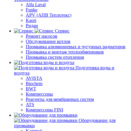
Alfa Laval
Funke
APV (АПВ Теплотекс)
Kaori
Ридан
Сервис
Ремонт насосов
Обслуживание котлов
Промывка алюминиевых и чугунных радиаторов
Промывка и монтаж теплообменников
Промывка систем отопления
Подготовка воды и
воздуха
AVISTA
Biochem
BWT
Компрессоры
Реагенты для мембранных систем
ATS
Компрессоры FINI
Оборудование для
промывки
Kammak