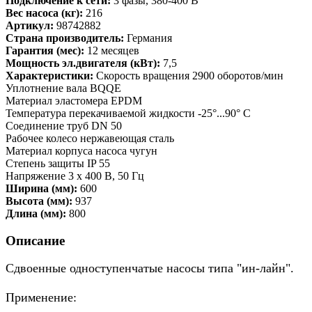
Подключение к сети:
3 фазы, 380-400 В
Вес насоса (кг):
216
Артикул:
98742882
Страна производитель:
Германия
Гарантия (мес):
12 месяцев
Мощность эл.двигателя (кВт):
7,5
Характеристики:
Скорость вращения 2900 оборотов/мин
Уплотнение вала BQQE
Материал эластомера EPDM
Температура перекачиваемой жидкости -25°...90° C
Соединение труб DN 50
Рабочее колесо нержавеющая сталь
Материал корпуса насоса чугун
Степень защиты IP 55
Напряжение 3 x 400 В, 50 Гц
Ширина (мм):
600
Высота (мм):
937
Длина (мм):
800
Описание
Сдвоенные одноступенчатые насосы типа "ин-лайн".
Применение: