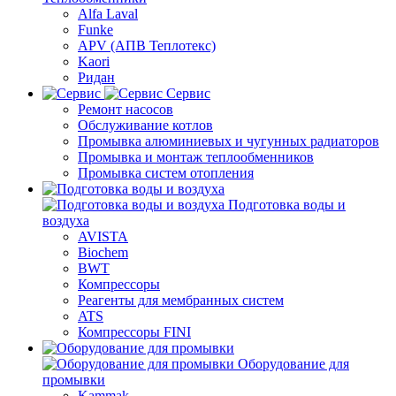
Alfa Laval
Funke
APV (АПВ Теплотекс)
Kaori
Ридан
Сервис
Ремонт насосов
Обслуживание котлов
Промывка алюминиевых и чугунных радиаторов
Промывка и монтаж теплообменников
Промывка систем отопления
Подготовка воды и
воздуха
AVISTA
Biochem
BWT
Компрессоры
Реагенты для мембранных систем
ATS
Компрессоры FINI
Оборудование для
промывки
Kammak