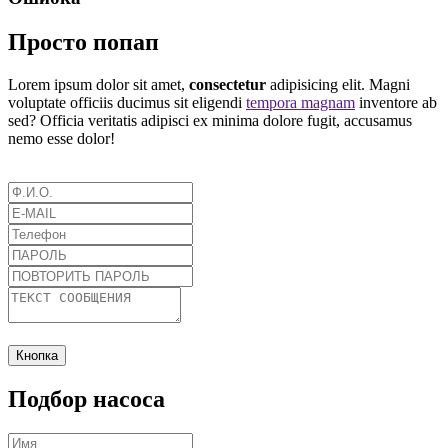
Просто попап
Lorem ipsum dolor sit amet,
consectetur
adipisicing elit. Magni
voluptate officiis ducimus sit eligendi
tempora magnam
inventore ab
sed? Officia veritatis adipisci ex minima dolore fugit, accusamus
nemo esse dolor!
Кнопка
Подбор насоса