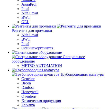
АкваProf
Pipal
Alfa Laval
BWT
GEL
Реагенты для промывки
Alfa Laval
BWT
Pipal
Обнинскоргсинтез
Специальное
оборудование
METSO AUTOMATION
Трубопроводная арматура
Genebre
Broen
Danfoss
Honeywell
Oventrop
Химическая продукция
Zetkama