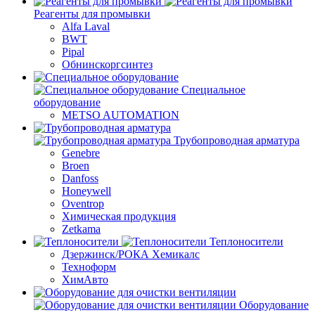
Реагенты для промывки
Alfa Laval
BWT
Pipal
Обнинскоргсинтез
Специальное
оборудование
METSO AUTOMATION
Трубопроводная арматура
Genebre
Broen
Danfoss
Honeywell
Oventrop
Химическая продукция
Zetkama
Теплоносители
Дзержинск/РОКА Хемикалс
Техноформ
ХимАвто
Оборудование