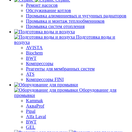
Ремонт насосов
Обслуживание котлов
Промывка алюминиевых и чугунных радиаторов
Промывка и монтаж теплообменников
Промывка систем отопления
Подготовка воды и
воздуха
AVISTA
Biochem
BWT
Компрессоры
Реагенты для мембранных систем
ATS
Компрессоры FINI
Оборудование для
промывки
Kammak
АкваProf
Pipal
Alfa Laval
BWT
GEL