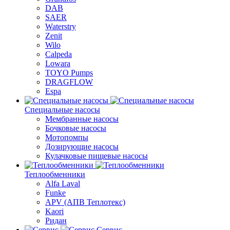
DAB
SAER
Waterstry
Zenit
Wilo
Calpeda
Lowara
TOYO Pumps
DRAGFLOW
Espa
Специальные насосы
Мембранные насосы
Бочковые насосы
Мотопомпы
Дозирующие насосы
Кулачковые пищевые насосы
Теплообменники
Alfa Laval
Funke
APV (АПВ Теплотекс)
Kaori
Ридан
Сервис