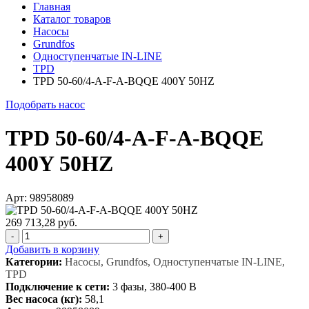
Главная
Каталог товаров
Насосы
Grundfos
Одноступенчатые IN-LINE
TPD
TPD 50-60/4-A-F-A-BQQE 400Y 50HZ
Подобрать насос
TPD 50-60/4-A-F-A-BQQE
400Y 50HZ
Арт: 98958089
269 713,28 руб.
-
+
Добавить в корзину
Категории:
Насосы, Grundfos, Одноступенчатые IN-LINE,
TPD
Подключение к сети:
3 фазы, 380-400 В
Вес насоса (кг):
58,1