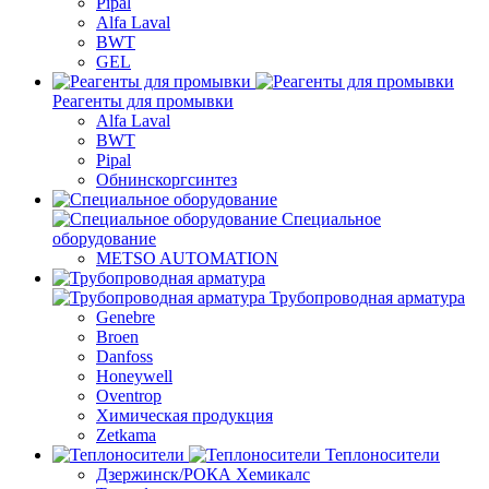
Pipal
Alfa Laval
BWT
GEL
Реагенты для промывки
Alfa Laval
BWT
Pipal
Обнинскоргсинтез
Специальное
оборудование
METSO AUTOMATION
Трубопроводная арматура
Genebre
Broen
Danfoss
Honeywell
Oventrop
Химическая продукция
Zetkama
Теплоносители
Дзержинск/РОКА Хемикалс