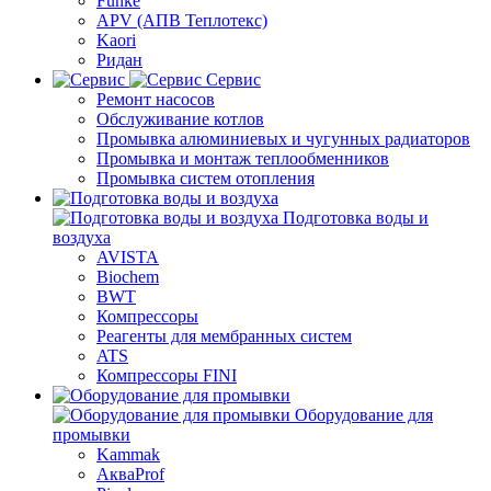
Funke
APV (АПВ Теплотекс)
Kaori
Ридан
Сервис
Ремонт насосов
Обслуживание котлов
Промывка алюминиевых и чугунных радиаторов
Промывка и монтаж теплообменников
Промывка систем отопления
Подготовка воды и
воздуха
AVISTA
Biochem
BWT
Компрессоры
Реагенты для мембранных систем
ATS
Компрессоры FINI
Оборудование для
промывки
Kammak
АкваProf