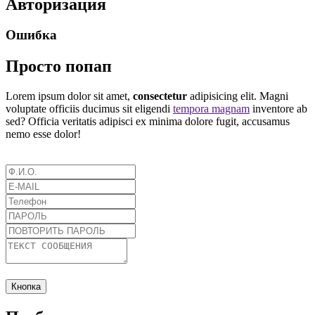
Авторизация
Ошибка
Просто попап
Lorem ipsum dolor sit amet,
consectetur
adipisicing elit. Magni
voluptate officiis ducimus sit eligendi
tempora magnam
inventore ab
sed? Officia veritatis adipisci ex minima dolore fugit, accusamus
nemo esse dolor!
Кнопка