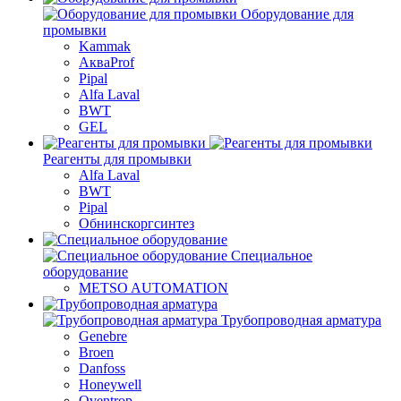
Оборудование для
промывки
Kammak
АкваProf
Pipal
Alfa Laval
BWT
GEL
Реагенты для промывки
Alfa Laval
BWT
Pipal
Обнинскоргсинтез
Специальное
оборудование
METSO AUTOMATION
Трубопроводная арматура
Genebre
Broen
Danfoss
Honeywell
Oventrop