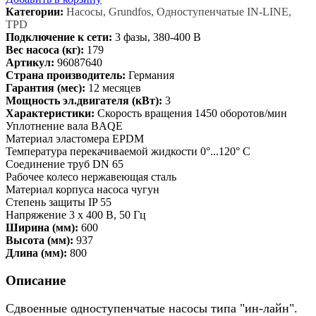
Категории:
Насосы, Grundfos, Одноступенчатые IN-LINE,
TPD
Подключение к сети:
3 фазы, 380-400 В
Вес насоса (кг):
179
Артикул:
96087640
Страна производитель:
Германия
Гарантия (мес):
12 месяцев
Мощность эл.двигателя (кВт):
3
Характеристики:
Скорость вращения 1450 оборотов/мин
Уплотнение вала BAQE
Материал эластомера EPDM
Температура перекачиваемой жидкости 0°...120° C
Соединение труб DN 65
Рабочее колесо нержавеющая сталь
Материал корпуса насоса чугун
Степень защиты IP 55
Напряжение 3 x 400 В, 50 Гц
Ширина (мм):
600
Высота (мм):
937
Длина (мм):
800
Описание
Сдвоенные одноступенчатые насосы типа "ин-лайн".