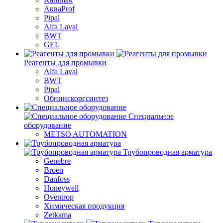
АкваProf
Pipal
Alfa Laval
BWT
GEL
Реагенты для промывки
Alfa Laval
BWT
Pipal
Обнинскоргсинтез
Специальное
оборудование
METSO AUTOMATION
Трубопроводная арматура
Genebre
Broen
Danfoss
Honeywell
Oventrop
Химическая продукция
Zetkama