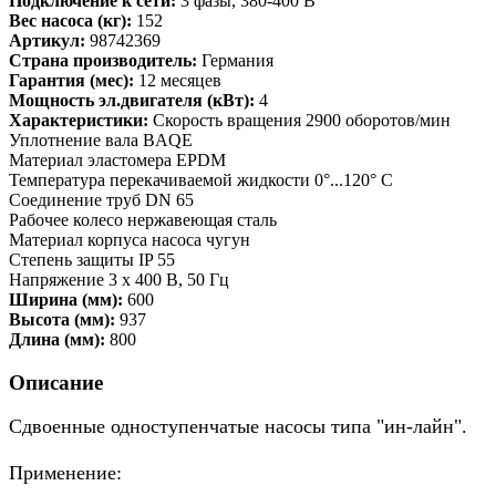
Подключение к сети:
3 фазы, 380-400 В
Вес насоса (кг):
152
Артикул:
98742369
Страна производитель:
Германия
Гарантия (мес):
12 месяцев
Мощность эл.двигателя (кВт):
4
Характеристики:
Скорость вращения 2900 оборотов/мин
Уплотнение вала BAQE
Материал эластомера EPDM
Температура перекачиваемой жидкости 0°...120° C
Соединение труб DN 65
Рабочее колесо нержавеющая сталь
Материал корпуса насоса чугун
Степень защиты IP 55
Напряжение 3 x 400 В, 50 Гц
Ширина (мм):
600
Высота (мм):
937
Длина (мм):
800
Описание
Сдвоенные одноступенчатые насосы типа "ин-лайн".
Применение: