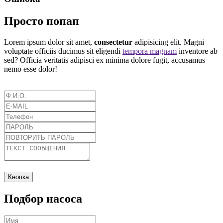
Просто попап
Lorem ipsum dolor sit amet,
consectetur
adipisicing elit. Magni
voluptate officiis ducimus sit eligendi
tempora magnam
inventore ab
sed? Officia veritatis adipisci ex minima dolore fugit, accusamus
nemo esse dolor!
Кнопка
Подбор насоса