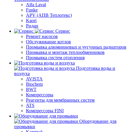
Alfa Laval
Funke
APV (АПВ Теплотекс)
Kaori
Ридан
Сервис
Ремонт насосов
Обслуживание котлов
Промывка алюминиевых и чугунных радиаторов
Промывка и монтаж теплообменников
Промывка систем отопления
Подготовка воды и
воздуха
AVISTA
Biochem
BWT
Компрессоры
Реагенты для мембранных систем
ATS
Компрессоры FINI
Оборудование для
промывки
Kammak