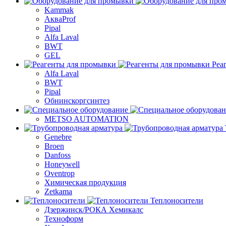
Kammak
АкваProf
Pipal
Alfa Laval
BWT
GEL
Реа
Alfa Laval
BWT
Pipal
Обнинскоргсинтез
METSO AUTOMATION
Genebre
Broen
Danfoss
Honeywell
Oventrop
Химическая продукция
Zetkama
Теплоносители
Дзержинск/РОКА Хемикалс
Техноформ