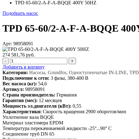
TPD 65-60/2-A-F-A-BQQE 400Y 50HZ
Подобрать насос
TPD 65-60/2-A-F-A-BQQE 400
Арт: 98958091
274 581,76 руб.
-
+
Добавить в корзину
Категории:
Насосы, Grundfos, Одноступенчатые IN-LINE, TPD
Подключение к сети:
3 фазы, 380-400 В
Вес насоса (кг):
54,6
Артикул:
98958091
Страна производитель:
Германия
Гарантия (мес):
12 месяцев
Мощность эл.двигателя (кВт):
0,55
Характеристики:
Скорость вращения 2900 оборотов/мин
Уплотнение вала BQQE
Материал эластомера EPDM
Температура перекачиваемой жидкости -25°...90° C
Соединение труб DN 65