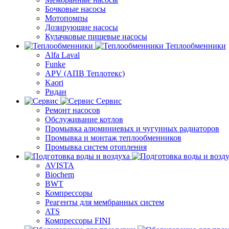
Бочковые насосы
Мотопомпы
Дозирующие насосы
Кулачковые пищевые насосы
Теплообменники
Alfa Laval
Funke
APV (АПВ Теплотекс)
Kaori
Ридан
Сервис
Ремонт насосов
Обслуживание котлов
Промывка алюминиевых и чугунных радиаторов
Промывка и монтаж теплообменников
Промывка систем отопления
AVISTA
Biochem
BWT
Компрессоры
Реагенты для мембранных систем
ATS
Компрессоры FINI