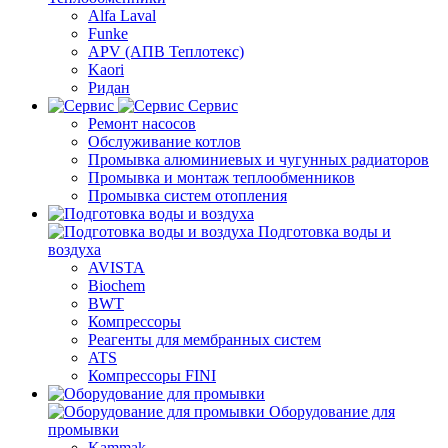
Alfa Laval
Funke
APV (АПВ Теплотекс)
Kaori
Ридан
Сервис
Ремонт насосов
Обслуживание котлов
Промывка алюминиевых и чугунных радиаторов
Промывка и монтаж теплообменников
Промывка систем отопления
Подготовка воды и
воздуха
AVISTA
Biochem
BWT
Компрессоры
Реагенты для мембранных систем
ATS
Компрессоры FINI
Оборудование для
промывки
Kammak