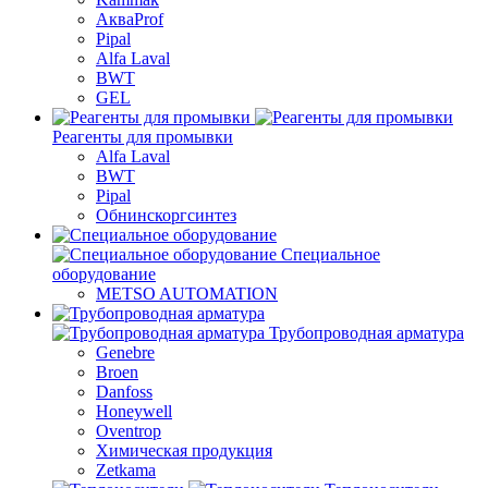
АкваProf
Pipal
Alfa Laval
BWT
GEL
Реагенты для промывки
Alfa Laval
BWT
Pipal
Обнинскоргсинтез
Специальное
оборудование
METSO AUTOMATION
Трубопроводная арматура
Genebre
Broen
Danfoss
Honeywell
Oventrop
Химическая продукция
Zetkama