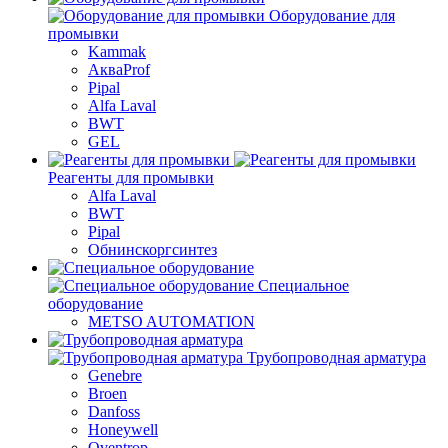
Оборудование для
промывки
Kammak
АкваProf
Pipal
Alfa Laval
BWT
GEL
Реагенты для промывки
Alfa Laval
BWT
Pipal
Обнинскоргсинтез
Специальное
оборудование
METSO AUTOMATION
Трубопроводная арматура
Genebre
Broen
Danfoss
Honeywell
Oventrop