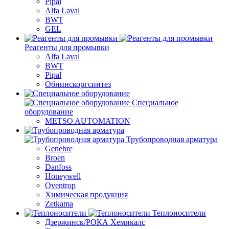
Pipal
Alfa Laval
BWT
GEL
Реагенты для промывки
Alfa Laval
BWT
Pipal
Обнинскоргсинтез
Специальное
оборудование
METSO AUTOMATION
Трубопроводная арматура
Genebre
Broen
Danfoss
Honeywell
Oventrop
Химическая продукция
Zetkama
Теплоносители
Дзержинск/РОКА Хемикалс