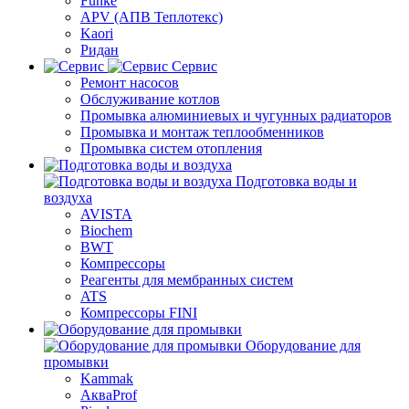
Funke
APV (АПВ Теплотекс)
Kaori
Ридан
Сервис
Ремонт насосов
Обслуживание котлов
Промывка алюминиевых и чугунных радиаторов
Промывка и монтаж теплообменников
Промывка систем отопления
Подготовка воды и
воздуха
AVISTA
Biochem
BWT
Компрессоры
Реагенты для мембранных систем
ATS
Компрессоры FINI
Оборудование для
промывки
Kammak
АкваProf