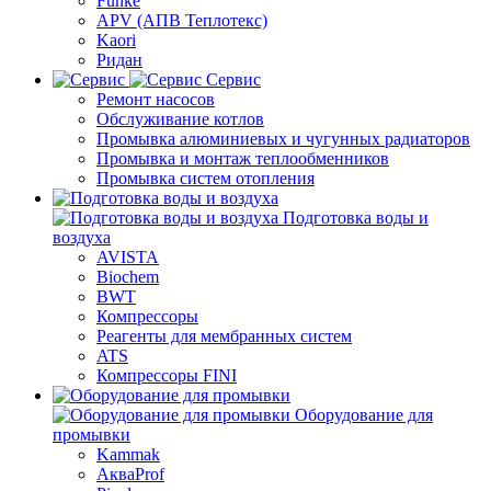
Funke
APV (АПВ Теплотекс)
Kaori
Ридан
Сервис
Ремонт насосов
Обслуживание котлов
Промывка алюминиевых и чугунных радиаторов
Промывка и монтаж теплообменников
Промывка систем отопления
Подготовка воды и
воздуха
AVISTA
Biochem
BWT
Компрессоры
Реагенты для мембранных систем
ATS
Компрессоры FINI
Оборудование для
промывки
Kammak
АкваProf