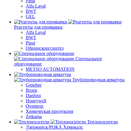
Pipal
Alfa Laval
BWT
GEL
Реагенты для промывки
Alfa Laval
BWT
Pipal
Обнинскоргсинтез
Специальное
оборудование
METSO AUTOMATION
Трубопроводная арматура
Genebre
Broen
Danfoss
Honeywell
Oventrop
Химическая продукция
Zetkama
Теплоносители
Дзержинск/РОКА Хемикалс