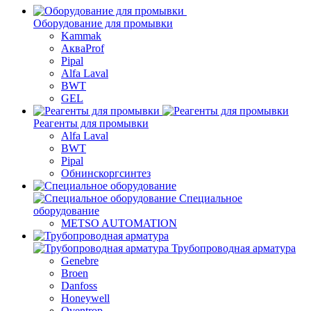
Оборудование для промывки
Kammak
АкваProf
Pipal
Alfa Laval
BWT
GEL
Реагенты для промывки
Alfa Laval
BWT
Pipal
Обнинскоргсинтез
Специальное
оборудование
METSO AUTOMATION
Трубопроводная арматура
Genebre
Broen
Danfoss
Honeywell
Oventrop