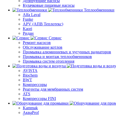
Дозирующие насосы
Кулачковые пищевые насосы
Теплообменники
Alfa Laval
Funke
APV (АПВ Теплотекс)
Kaori
Ридан
Сервис
Ремонт насосов
Обслуживание котлов
Промывка алюминиевых и чугунных радиаторов
Промывка и монтаж теплообменников
Промывка систем отопления
AVISTA
Biochem
BWT
Компрессоры
Реагенты для мембранных систем
ATS
Компрессоры FINI
Kammak
АкваProf