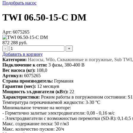
Подобрать насос
TWI 06.50-15-C DM
Арт: 6075265
872 288 руб.
-
+
Добавить в корзину
Категории:
Насосы, Wilo, Скважинные и погружные, Sub TWI,
Подключение к сети:
3 фазы, 380-400 В
Вес насоса (кг):
108,0
Артикул:
6075265
Страна производитель:
Германия
Гарантия (мес):
12 месяцев
Мощность эл.двигателя (кВт):
22
Характеристики:
Режим работы в погруженном состоянии: S1
Температура перекачиваемой жидкости: 3-30 °C
Минимальное течение на моторе:
- Герметично залитые электродвигатели: 0,08 - 0,16 м/с
- Электродвигатели с возможностью перемотки (SD-R): 0,1‐0,5 м
Макс. содержание песка: 50 г/м3
Макс. количество пусков: 20/ч