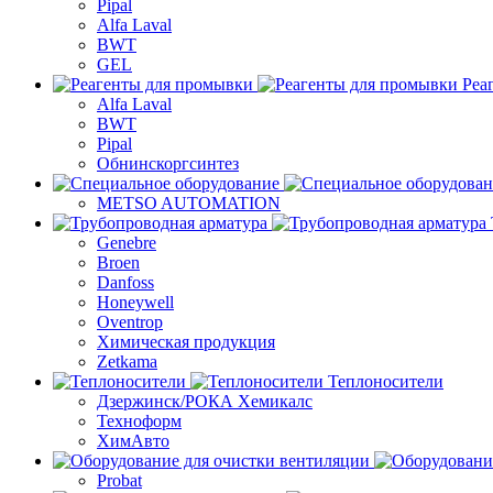
Pipal
Alfa Laval
BWT
GEL
Реа
Alfa Laval
BWT
Pipal
Обнинскоргсинтез
METSO AUTOMATION
Genebre
Broen
Danfoss
Honeywell
Oventrop
Химическая продукция
Zetkama
Теплоносители
Дзержинск/РОКА Хемикалс
Техноформ
ХимАвто
Probat