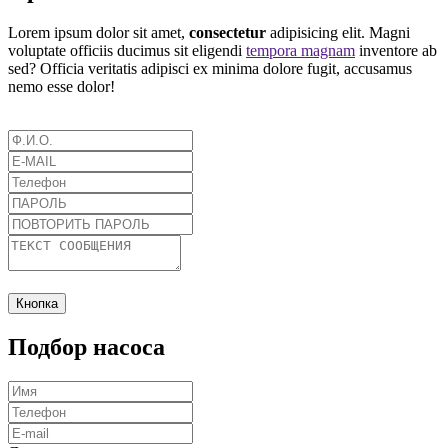
Lorem ipsum dolor sit amet,
consectetur
adipisicing elit. Magni
voluptate officiis ducimus sit eligendi
tempora magnam
inventore ab
sed? Officia veritatis adipisci ex minima dolore fugit, accusamus
nemo esse dolor!
Кнопка
Подбор насоса