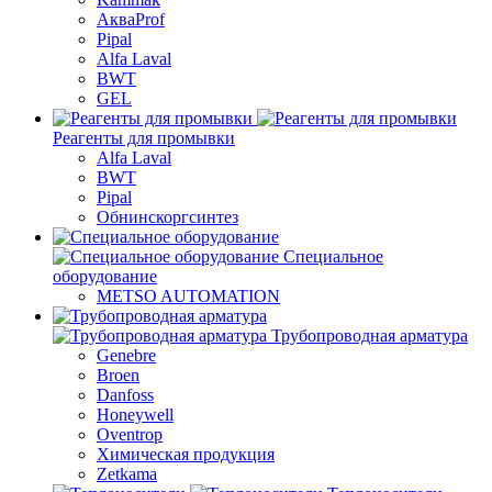
АкваProf
Pipal
Alfa Laval
BWT
GEL
Реагенты для промывки
Alfa Laval
BWT
Pipal
Обнинскоргсинтез
Специальное
оборудование
METSO AUTOMATION
Трубопроводная арматура
Genebre
Broen
Danfoss
Honeywell
Oventrop
Химическая продукция
Zetkama