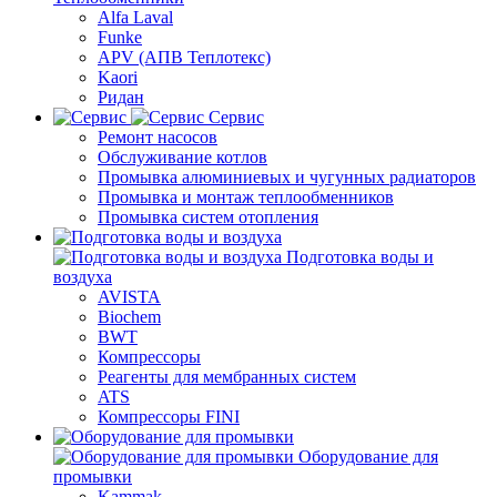
Alfa Laval
Funke
APV (АПВ Теплотекс)
Kaori
Ридан
Сервис
Ремонт насосов
Обслуживание котлов
Промывка алюминиевых и чугунных радиаторов
Промывка и монтаж теплообменников
Промывка систем отопления
Подготовка воды и
воздуха
AVISTA
Biochem
BWT
Компрессоры
Реагенты для мембранных систем
ATS
Компрессоры FINI
Оборудование для
промывки
Kammak