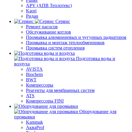
Funke
APV (АПВ Теплотекс)
Kaori
Ридан
Сервис
Ремонт насосов
Обслуживание котлов
Промывка алюминиевых и чугунных радиаторов
Промывка и монтаж теплообменников
Промывка систем отопления
Подготовка воды и
воздуха
AVISTA
Biochem
BWT
Компрессоры
Реагенты для мембранных систем
ATS
Компрессоры FINI
Оборудование для
промывки
Kammak
АкваProf