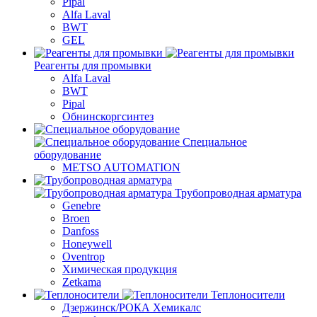
Pipal
Alfa Laval
BWT
GEL
Реагенты для промывки
Alfa Laval
BWT
Pipal
Обнинскоргсинтез
Специальное
оборудование
METSO AUTOMATION
Трубопроводная арматура
Genebre
Broen
Danfoss
Honeywell
Oventrop
Химическая продукция
Zetkama
Теплоносители
Дзержинск/РОКА Хемикалс