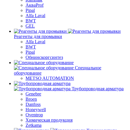
АкваProf
Pipal
Alfa Laval
BWT
GEL
Реагенты для промывки
Alfa Laval
BWT
Pipal
Обнинскоргсинтез
Специальное
оборудование
METSO AUTOMATION
Трубопроводная арматура
Genebre
Broen
Danfoss
Honeywell
Oventrop
Химическая продукция
Zetkama