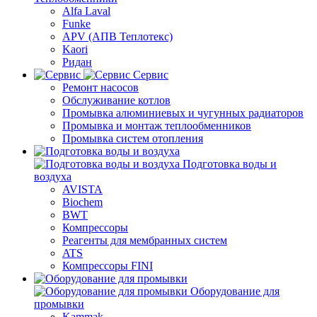
Alfa Laval
Funke
APV (АПВ Теплотекс)
Kaori
Ридан
Сервис
Ремонт насосов
Обслуживание котлов
Промывка алюминиевых и чугунных радиаторов
Промывка и монтаж теплообменников
Промывка систем отопления
Подготовка воды и
воздуха
AVISTA
Biochem
BWT
Компрессоры
Реагенты для мембранных систем
ATS
Компрессоры FINI
Оборудование для
промывки
Kammak