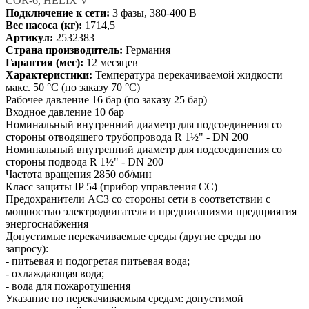
COR-6, HELIX V
Подключение к сети:
3 фазы, 380-400 В
Вес насоса (кг):
1714,5
Артикул:
2532383
Страна производитель:
Германия
Гарантия (мес):
12 месяцев
Характеристики:
Температура перекачиваемой жидкости
макс. 50 °C (по заказу 70 °C)
Рабочее давление 16 бар (по заказу 25 бар)
Входное давление 10 бар
Номинальный внутренний диаметр для подсоединения со
стороны отводящего трубопровода R 1½" - DN 200
Номинальный внутренний диаметр для подсоединения со
стороны подвода R 1½" - DN 200
Частота вращения 2850 об/мин
Класс защиты IP 54 (прибор управления CC)
Предохранители AC3 со стороны сети в соответствии с
мощностью электродвигателя и предписаниями предприятия
энергоснабжения
Допустимые перекачиваемые среды (другие среды по
запросу):
- питьевая и подогретая питьевая вода;
- охлаждающая вода;
- вода для пожаротушения
Указание по перекачиваемым средам: допустимой