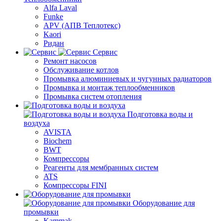
Alfa Laval
Funke
APV (АПВ Теплотекс)
Kaori
Ридан
Сервис
Ремонт насосов
Обслуживание котлов
Промывка алюминиевых и чугунных радиаторов
Промывка и монтаж теплообменников
Промывка систем отопления
Подготовка воды и
воздуха
AVISTA
Biochem
BWT
Компрессоры
Реагенты для мембранных систем
ATS
Компрессоры FINI
Оборудование для
промывки
Kammak