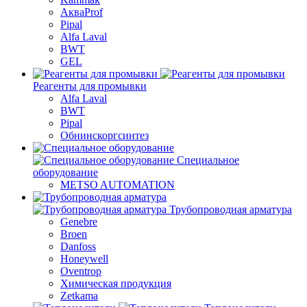
АкваProf
Pipal
Alfa Laval
BWT
GEL
Реагенты для промывки
Alfa Laval
BWT
Pipal
Обнинскоргсинтез
Специальное
оборудование
METSO AUTOMATION
Трубопроводная арматура
Genebre
Broen
Danfoss
Honeywell
Oventrop
Химическая продукция
Zetkama