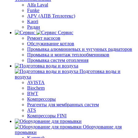
Alfa Laval
Funke
APV (АПВ Теплотекс)
Kaori
Ридан
Сервис
Ремонт насосов
Обслуживание котлов
Промывка алюминиевых и чугунных радиаторов
Промывка и монтаж теплообменников
Промывка систем отопления
Подготовка воды и
воздуха
AVISTA
Biochem
BWT
Компрессоры
Реагенты для мембранных систем
ATS
Компрессоры FINI
Оборудование для
промывки
Kammak