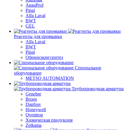
АкваProf
Pipal
Alfa Laval
BWT
GEL
Реагенты для промывки
Alfa Laval
BWT
Pipal
Обнинскоргсинтез
Специальное
оборудование
METSO AUTOMATION
Трубопроводная арматура
Genebre
Broen
Danfoss
Honeywell
Oventrop
Химическая продукция
Zetkama