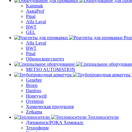
Kammak
АкваProf
Pipal
Alfa Laval
BWT
GEL
Реа
Alfa Laval
BWT
Pipal
Обнинскоргсинтез
METSO AUTOMATION
Genebre
Broen
Danfoss
Honeywell
Oventrop
Химическая продукция
Zetkama
Теплоносители
Дзержинск/РОКА Хемикалс
Техноформ