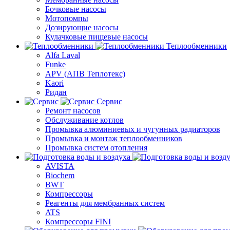
Бочковые насосы
Мотопомпы
Дозирующие насосы
Кулачковые пищевые насосы
Теплообменники
Alfa Laval
Funke
APV (АПВ Теплотекс)
Kaori
Ридан
Сервис
Ремонт насосов
Обслуживание котлов
Промывка алюминиевых и чугунных радиаторов
Промывка и монтаж теплообменников
Промывка систем отопления
AVISTA
Biochem
BWT
Компрессоры
Реагенты для мембранных систем
ATS
Компрессоры FINI