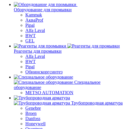
Оборудование для промывки
Kammak
АкваProf
Pipal
Alfa Laval
BWT
GEL
Реагенты для промывки
Alfa Laval
BWT
Pipal
Обнинскоргсинтез
Специальное
оборудование
METSO AUTOMATION
Трубопроводная арматура
Genebre
Broen
Danfoss
Honeywell
Oventrop