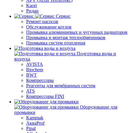
APV (АПВ Теплотекс)
Kaori
Ридан
Сервис
Ремонт насосов
Обслуживание котлов
Промывка алюминиевых и чугунных радиаторов
Промывка и монтаж теплообменников
Промывка систем отопления
Подготовка воды и
воздуха
AVISTA
Biochem
BWT
Компрессоры
Реагенты для мембранных систем
ATS
Компрессоры FINI
Оборудование для
промывки
Kammak
АкваProf
Pipal