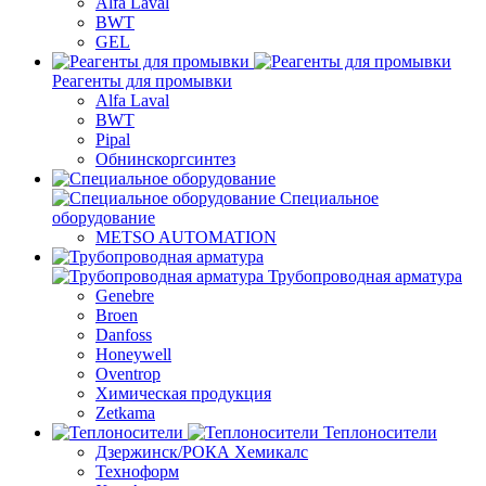
Alfa Laval
BWT
GEL
Реагенты для промывки
Alfa Laval
BWT
Pipal
Обнинскоргсинтез
Специальное
оборудование
METSO AUTOMATION
Трубопроводная арматура
Genebre
Broen
Danfoss
Honeywell
Oventrop
Химическая продукция
Zetkama
Теплоносители
Дзержинск/РОКА Хемикалс
Техноформ