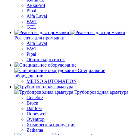
АкваProf
Pipal
Alfa Laval
BWT
GEL
Реагенты для промывки
Alfa Laval
BWT
Pipal
Обнинскоргсинтез
Специальное
оборудование
METSO AUTOMATION
Трубопроводная арматура
Genebre
Broen
Danfoss
Honeywell
Oventrop
Химическая продукция
Zetkama