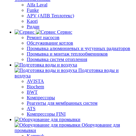
Alfa Laval
Funke
APV (АПВ Теплотекс)
Kaori
Ридан
Сервис
Ремонт насосов
Обслуживание котлов
Промывка алюминиевых и чугунных радиаторов
Промывка и монтаж теплообменников
Промывка систем отопления
Подготовка воды и
воздуха
AVISTA
Biochem
BWT
Компрессоры
Реагенты для мембранных систем
ATS
Компрессоры FINI
Оборудование для
промывки
Kammak