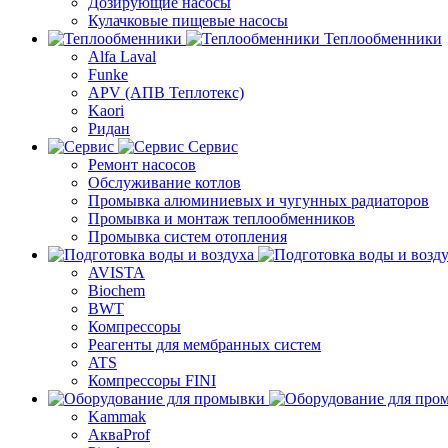
Дозирующие насосы
Кулачковые пищевые насосы
Теплообменники
Alfa Laval
Funke
APV (АПВ Теплотекс)
Kaori
Ридан
Сервис
Ремонт насосов
Обслуживание котлов
Промывка алюминиевых и чугунных радиаторов
Промывка и монтаж теплообменников
Промывка систем отопления
AVISTA
Biochem
BWT
Компрессоры
Реагенты для мембранных систем
ATS
Компрессоры FINI
Kammak
АкваProf