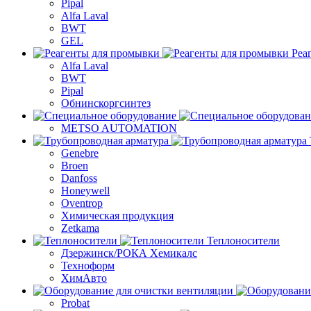
Pipal
Alfa Laval
BWT
GEL
Реа
Alfa Laval
BWT
Pipal
Обнинскоргсинтез
METSO AUTOMATION
Genebre
Broen
Danfoss
Honeywell
Oventrop
Химическая продукция
Zetkama
Теплоносители
Дзержинск/РОКА Хемикалс
Техноформ
ХимАвто
Probat