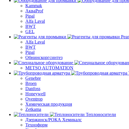
Kammak
АкваProf
Pipal
Alfa Laval
BWT
GEL
Реа
Alfa Laval
BWT
Pipal
Обнинскоргсинтез
METSO AUTOMATION
Genebre
Broen
Danfoss
Honeywell
Oventrop
Химическая продукция
Zetkama
Теплоносители
Дзержинск/РОКА Хемикалс
Техноформ