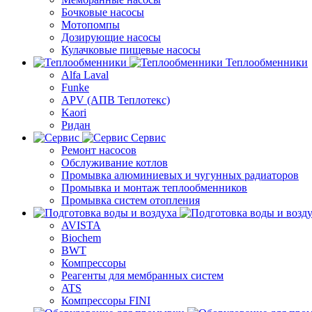
Бочковые насосы
Мотопомпы
Дозирующие насосы
Кулачковые пищевые насосы
Теплообменники
Alfa Laval
Funke
APV (АПВ Теплотекс)
Kaori
Ридан
Сервис
Ремонт насосов
Обслуживание котлов
Промывка алюминиевых и чугунных радиаторов
Промывка и монтаж теплообменников
Промывка систем отопления
AVISTA
Biochem
BWT
Компрессоры
Реагенты для мембранных систем
ATS
Компрессоры FINI