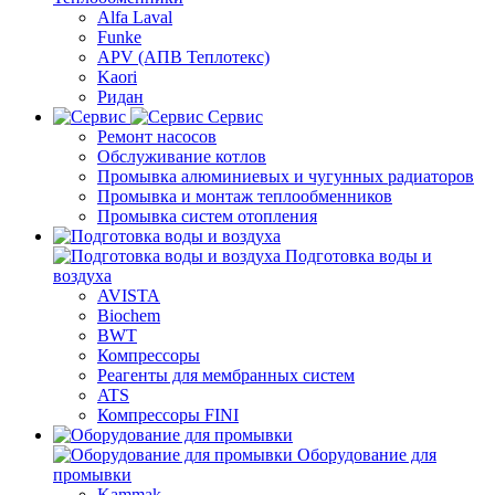
Alfa Laval
Funke
APV (АПВ Теплотекс)
Kaori
Ридан
Сервис
Ремонт насосов
Обслуживание котлов
Промывка алюминиевых и чугунных радиаторов
Промывка и монтаж теплообменников
Промывка систем отопления
Подготовка воды и
воздуха
AVISTA
Biochem
BWT
Компрессоры
Реагенты для мембранных систем
ATS
Компрессоры FINI
Оборудование для
промывки
Kammak