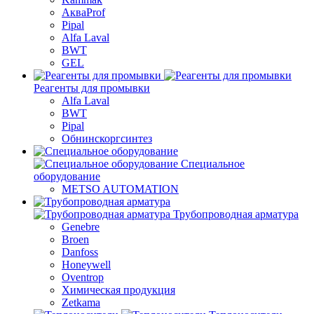
АкваProf
Pipal
Alfa Laval
BWT
GEL
Реагенты для промывки
Alfa Laval
BWT
Pipal
Обнинскоргсинтез
Специальное
оборудование
METSO AUTOMATION
Трубопроводная арматура
Genebre
Broen
Danfoss
Honeywell
Oventrop
Химическая продукция
Zetkama