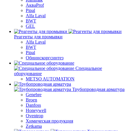
АкваProf
Pipal
Alfa Laval
BWT
GEL
Реагенты для промывки
Alfa Laval
BWT
Pipal
Обнинскоргсинтез
Специальное
оборудование
METSO AUTOMATION
Трубопроводная арматура
Genebre
Broen
Danfoss
Honeywell
Oventrop
Химическая продукция
Zetkama