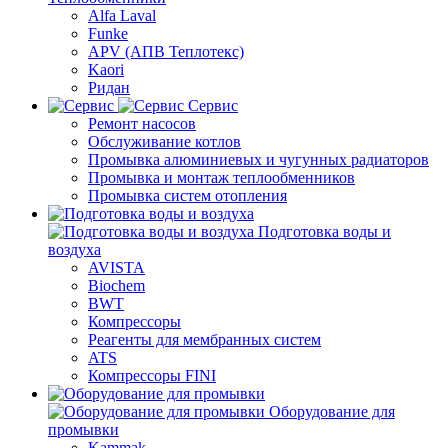
Alfa Laval
Funke
APV (АПВ Теплотекс)
Kaori
Ридан
Сервис
Ремонт насосов
Обслуживание котлов
Промывка алюминиевых и чугунных радиаторов
Промывка и монтаж теплообменников
Промывка систем отопления
Подготовка воды и
воздуха
AVISTA
Biochem
BWT
Компрессоры
Реагенты для мембранных систем
ATS
Компрессоры FINI
Оборудование для
промывки
Kammak