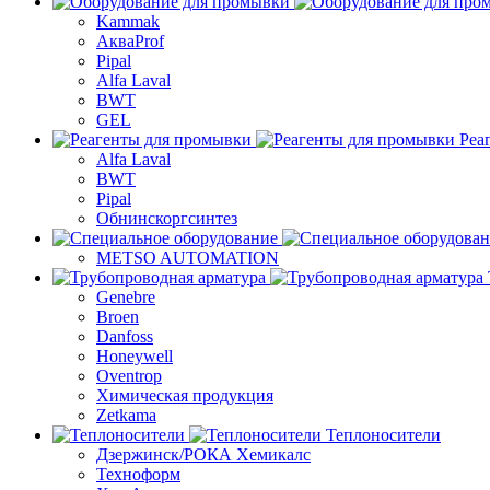
Kammak
АкваProf
Pipal
Alfa Laval
BWT
GEL
Реа
Alfa Laval
BWT
Pipal
Обнинскоргсинтез
METSO AUTOMATION
Genebre
Broen
Danfoss
Honeywell
Oventrop
Химическая продукция
Zetkama
Теплоносители
Дзержинск/РОКА Хемикалс
Техноформ