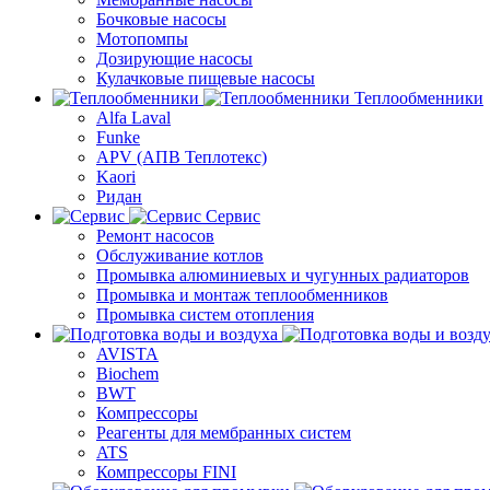
Бочковые насосы
Мотопомпы
Дозирующие насосы
Кулачковые пищевые насосы
Теплообменники
Alfa Laval
Funke
APV (АПВ Теплотекс)
Kaori
Ридан
Сервис
Ремонт насосов
Обслуживание котлов
Промывка алюминиевых и чугунных радиаторов
Промывка и монтаж теплообменников
Промывка систем отопления
AVISTA
Biochem
BWT
Компрессоры
Реагенты для мембранных систем
ATS
Компрессоры FINI