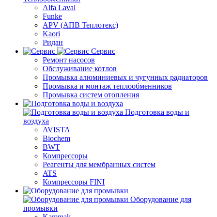
Alfa Laval
Funke
APV (АПВ Теплотекс)
Kaori
Ридан
Сервис
Ремонт насосов
Обслуживание котлов
Промывка алюминиевых и чугунных радиаторов
Промывка и монтаж теплообменников
Промывка систем отопления
Подготовка воды и
воздуха
AVISTA
Biochem
BWT
Компрессоры
Реагенты для мембранных систем
ATS
Компрессоры FINI
Оборудование для
промывки
Kammak