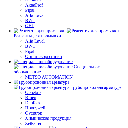
АкваProf
Pipal
Alfa Laval
BWT
GEL
Реагенты для промывки
Alfa Laval
BWT
Pipal
Обнинскоргсинтез
Специальное
оборудование
METSO AUTOMATION
Трубопроводная арматура
Genebre
Broen
Danfoss
Honeywell
Oventrop
Химическая продукция
Zetkama