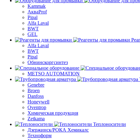
Kammak
АкваProf
Pipal
Alfa Laval
BWT
GEL
Реа
Alfa Laval
BWT
Pipal
Обнинскоргсинтез
METSO AUTOMATION
Genebre
Broen
Danfoss
Honeywell
Oventrop
Химическая продукция
Zetkama
Теплоносители
Дзержинск/РОКА Хемикалс
Техноформ