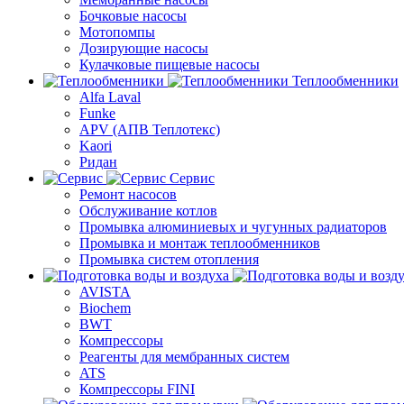
Бочковые насосы
Мотопомпы
Дозирующие насосы
Кулачковые пищевые насосы
Теплообменники
Alfa Laval
Funke
APV (АПВ Теплотекс)
Kaori
Ридан
Сервис
Ремонт насосов
Обслуживание котлов
Промывка алюминиевых и чугунных радиаторов
Промывка и монтаж теплообменников
Промывка систем отопления
AVISTA
Biochem
BWT
Компрессоры
Реагенты для мембранных систем
ATS
Компрессоры FINI