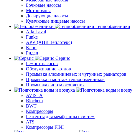
Бочковые насосы
Мотопомпы
Дозирующие насосы
Кулачковые пищевые насосы
Теплообменники
Alfa Laval
Funke
APV (АПВ Теплотекс)
Kaori
Ридан
Сервис
Ремонт насосов
Обслуживание котлов
Промывка алюминиевых и чугунных радиаторов
Промывка и монтаж теплообменников
Промывка систем отопления
AVISTA
Biochem
BWT
Компрессоры
Реагенты для мембранных систем
ATS
Компрессоры FINI