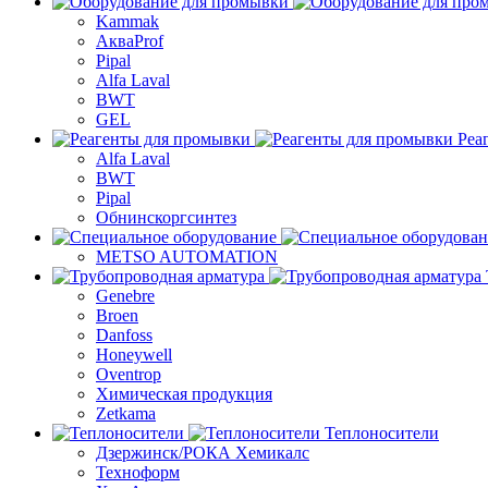
Kammak
АкваProf
Pipal
Alfa Laval
BWT
GEL
Реа
Alfa Laval
BWT
Pipal
Обнинскоргсинтез
METSO AUTOMATION
Genebre
Broen
Danfoss
Honeywell
Oventrop
Химическая продукция
Zetkama
Теплоносители
Дзержинск/РОКА Хемикалс
Техноформ