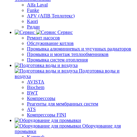
Alfa Laval
Funke
APV (АПВ Теплотекс)
Kaori
Ридан
Сервис
Ремонт насосов
Обслуживание котлов
Промывка алюминиевых и чугунных радиаторов
Промывка и монтаж теплообменников
Промывка систем отопления
Подготовка воды и
воздуха
AVISTA
Biochem
BWT
Компрессоры
Реагенты для мембранных систем
ATS
Компрессоры FINI
Оборудование для
промывки
Kammak