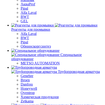
АкваProf
Pipal
Alfa Laval
BWT
GEL
Реагенты для промывки
Alfa Laval
BWT
Pipal
Обнинскоргсинтез
Специальное
оборудование
METSO AUTOMATION
Трубопроводная арматура
Genebre
Broen
Danfoss
Honeywell
Oventrop
Химическая продукция
Zetkama