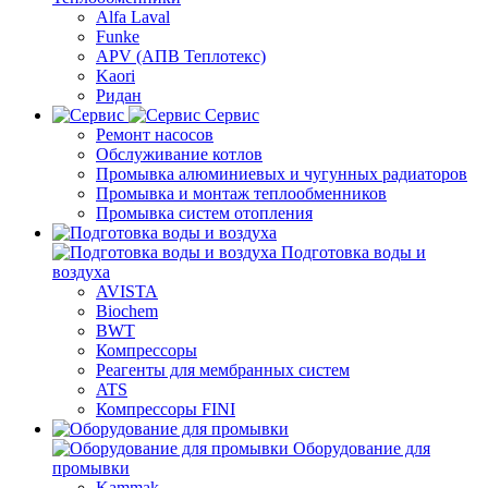
Alfa Laval
Funke
APV (АПВ Теплотекс)
Kaori
Ридан
Сервис
Ремонт насосов
Обслуживание котлов
Промывка алюминиевых и чугунных радиаторов
Промывка и монтаж теплообменников
Промывка систем отопления
Подготовка воды и
воздуха
AVISTA
Biochem
BWT
Компрессоры
Реагенты для мембранных систем
ATS
Компрессоры FINI
Оборудование для
промывки
Kammak