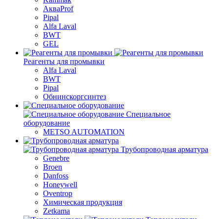
АкваProf
Pipal
Alfa Laval
BWT
GEL
Реагенты для промывки
Alfa Laval
BWT
Pipal
Обнинскоргсинтез
Специальное
оборудование
METSO AUTOMATION
Трубопроводная арматура
Genebre
Broen
Danfoss
Honeywell
Oventrop
Химическая продукция
Zetkama