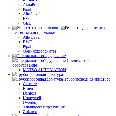
АкваProf
Pipal
Alfa Laval
BWT
GEL
Реагенты для промывки
Alfa Laval
BWT
Pipal
Обнинскоргсинтез
Специальное
оборудование
METSO AUTOMATION
Трубопроводная арматура
Genebre
Broen
Danfoss
Honeywell
Oventrop
Химическая продукция
Zetkama