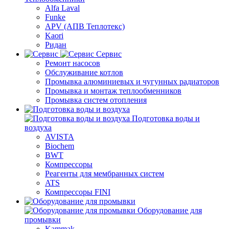
Alfa Laval
Funke
APV (АПВ Теплотекс)
Kaori
Ридан
Сервис
Ремонт насосов
Обслуживание котлов
Промывка алюминиевых и чугунных радиаторов
Промывка и монтаж теплообменников
Промывка систем отопления
Подготовка воды и
воздуха
AVISTA
Biochem
BWT
Компрессоры
Реагенты для мембранных систем
ATS
Компрессоры FINI
Оборудование для
промывки
Kammak