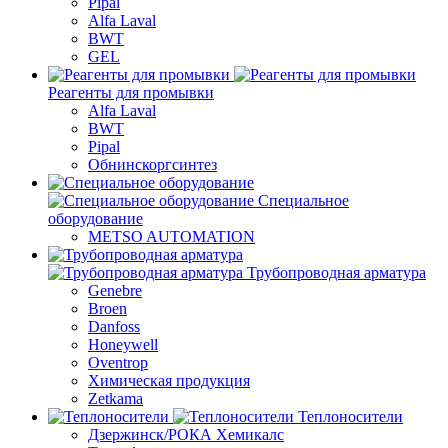
Pipal
Alfa Laval
BWT
GEL
Реагенты для промывки
Alfa Laval
BWT
Pipal
Обнинскоргсинтез
Специальное
оборудование
METSO AUTOMATION
Трубопроводная арматура
Genebre
Broen
Danfoss
Honeywell
Oventrop
Химическая продукция
Zetkama
Теплоносители
Дзержинск/РОКА Хемикалс