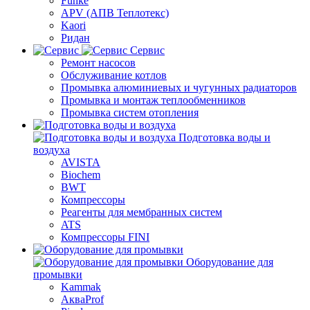
Funke
APV (АПВ Теплотекс)
Kaori
Ридан
Сервис
Ремонт насосов
Обслуживание котлов
Промывка алюминиевых и чугунных радиаторов
Промывка и монтаж теплообменников
Промывка систем отопления
Подготовка воды и
воздуха
AVISTA
Biochem
BWT
Компрессоры
Реагенты для мембранных систем
ATS
Компрессоры FINI
Оборудование для
промывки
Kammak
АкваProf