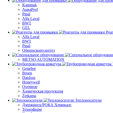
Kammak
АкваProf
Pipal
Alfa Laval
BWT
GEL
Реа
Alfa Laval
BWT
Pipal
Обнинскоргсинтез
METSO AUTOMATION
Genebre
Broen
Danfoss
Honeywell
Oventrop
Химическая продукция
Zetkama
Теплоносители
Дзержинск/РОКА Хемикалс
Техноформ