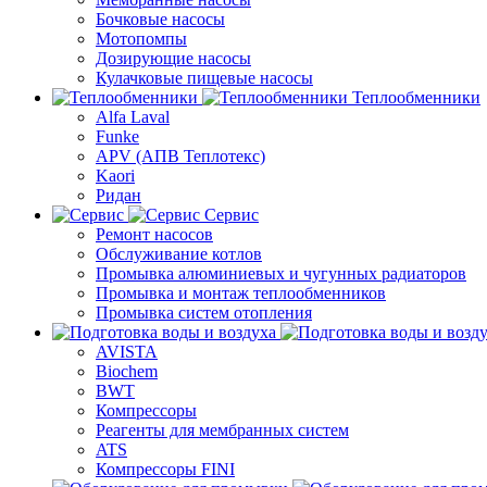
Бочковые насосы
Мотопомпы
Дозирующие насосы
Кулачковые пищевые насосы
Теплообменники
Alfa Laval
Funke
APV (АПВ Теплотекс)
Kaori
Ридан
Сервис
Ремонт насосов
Обслуживание котлов
Промывка алюминиевых и чугунных радиаторов
Промывка и монтаж теплообменников
Промывка систем отопления
AVISTA
Biochem
BWT
Компрессоры
Реагенты для мембранных систем
ATS
Компрессоры FINI