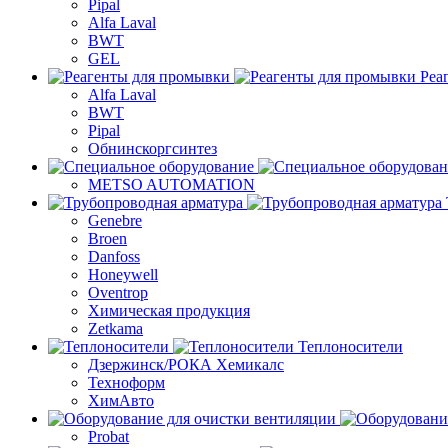
Pipal
Alfa Laval
BWT
GEL
Реа
Alfa Laval
BWT
Pipal
Обнинскоргсинтез
METSO AUTOMATION
Genebre
Broen
Danfoss
Honeywell
Oventrop
Химическая продукция
Zetkama
Теплоносители
Дзержинск/РОКА Хемикалс
Техноформ
ХимАвто
Probat