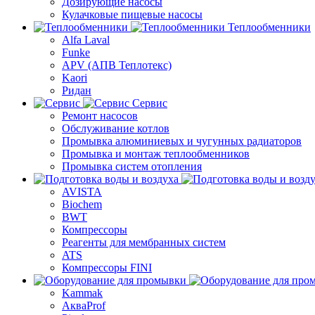
Дозирующие насосы
Кулачковые пищевые насосы
Теплообменники
Alfa Laval
Funke
APV (АПВ Теплотекс)
Kaori
Ридан
Сервис
Ремонт насосов
Обслуживание котлов
Промывка алюминиевых и чугунных радиаторов
Промывка и монтаж теплообменников
Промывка систем отопления
AVISTA
Biochem
BWT
Компрессоры
Реагенты для мембранных систем
ATS
Компрессоры FINI
Kammak
АкваProf