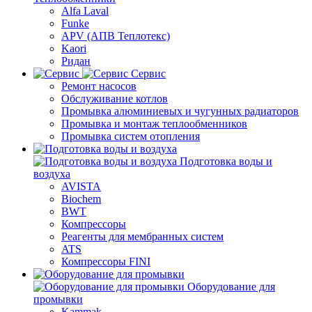
Alfa Laval
Funke
APV (АПВ Теплотекс)
Kaori
Ридан
Сервис
Ремонт насосов
Обслуживание котлов
Промывка алюминиевых и чугунных радиаторов
Промывка и монтаж теплообменников
Промывка систем отопления
Подготовка воды и
воздуха
AVISTA
Biochem
BWT
Компрессоры
Реагенты для мембранных систем
ATS
Компрессоры FINI
Оборудование для
промывки
Kammak