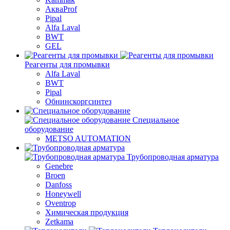
АкваProf
Pipal
Alfa Laval
BWT
GEL
Реагенты для промывки
Alfa Laval
BWT
Pipal
Обнинскоргсинтез
Специальное
оборудование
METSO AUTOMATION
Трубопроводная арматура
Genebre
Broen
Danfoss
Honeywell
Oventrop
Химическая продукция
Zetkama