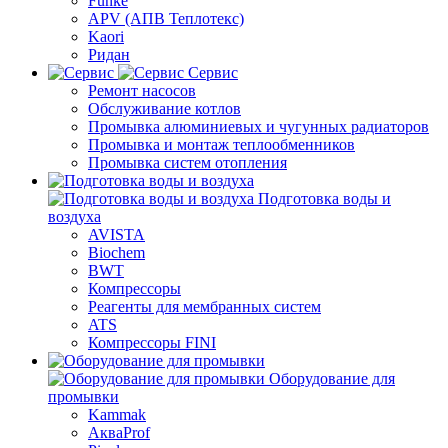
Funke
APV (АПВ Теплотекс)
Kaori
Ридан
Сервис
Ремонт насосов
Обслуживание котлов
Промывка алюминиевых и чугунных радиаторов
Промывка и монтаж теплообменников
Промывка систем отопления
Подготовка воды и
воздуха
AVISTA
Biochem
BWT
Компрессоры
Реагенты для мембранных систем
ATS
Компрессоры FINI
Оборудование для
промывки
Kammak
АкваProf