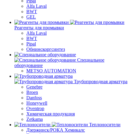
Pipal
Alfa Laval
BWT
GEL
Реагенты для промывки
Alfa Laval
BWT
Pipal
Обнинскоргсинтез
Специальное
оборудование
METSO AUTOMATION
Трубопроводная арматура
Genebre
Broen
Danfoss
Honeywell
Oventrop
Химическая продукция
Zetkama
Теплоносители
Дзержинск/РОКА Хемикалс