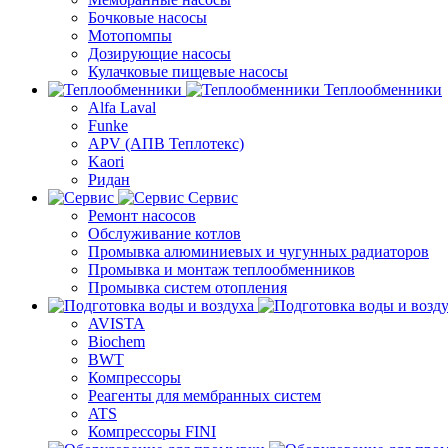
Бочковые насосы
Мотопомпы
Дозирующие насосы
Кулачковые пищевые насосы
Теплообменники
Alfa Laval
Funke
APV (АПВ Теплотекс)
Kaori
Ридан
Сервис
Ремонт насосов
Обслуживание котлов
Промывка алюминиевых и чугунных радиаторов
Промывка и монтаж теплообменников
Промывка систем отопления
AVISTA
Biochem
BWT
Компрессоры
Реагенты для мембранных систем
ATS
Компрессоры FINI