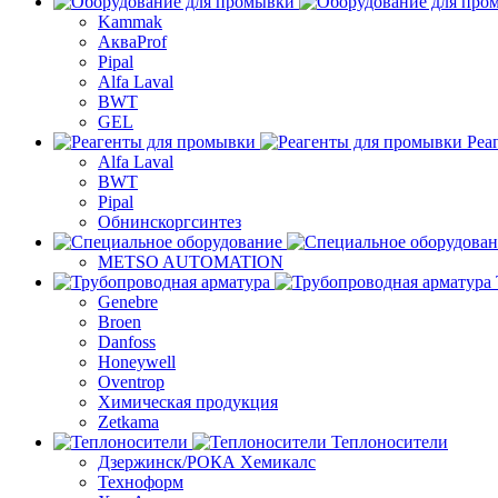
Kammak
АкваProf
Pipal
Alfa Laval
BWT
GEL
Реа
Alfa Laval
BWT
Pipal
Обнинскоргсинтез
METSO AUTOMATION
Genebre
Broen
Danfoss
Honeywell
Oventrop
Химическая продукция
Zetkama
Теплоносители
Дзержинск/РОКА Хемикалс
Техноформ