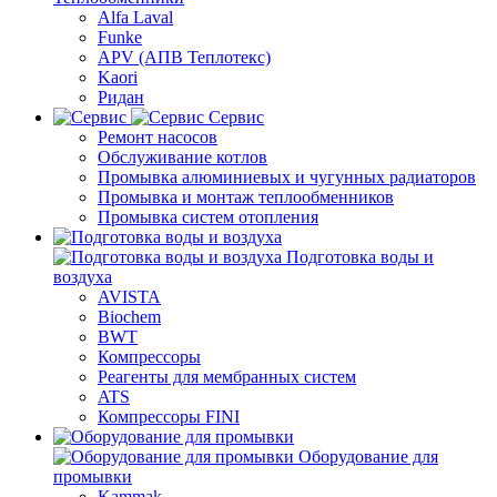
Alfa Laval
Funke
APV (АПВ Теплотекс)
Kaori
Ридан
Сервис
Ремонт насосов
Обслуживание котлов
Промывка алюминиевых и чугунных радиаторов
Промывка и монтаж теплообменников
Промывка систем отопления
Подготовка воды и
воздуха
AVISTA
Biochem
BWT
Компрессоры
Реагенты для мембранных систем
ATS
Компрессоры FINI
Оборудование для
промывки
Kammak