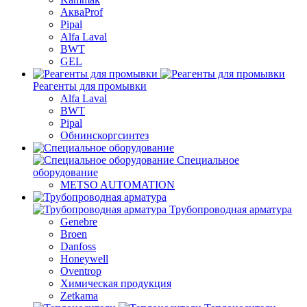
АкваProf
Pipal
Alfa Laval
BWT
GEL
Реагенты для промывки
Alfa Laval
BWT
Pipal
Обнинскоргсинтез
Специальное
оборудование
METSO AUTOMATION
Трубопроводная арматура
Genebre
Broen
Danfoss
Honeywell
Oventrop
Химическая продукция
Zetkama