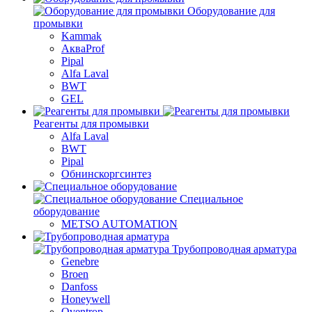
Оборудование для
промывки
Kammak
АкваProf
Pipal
Alfa Laval
BWT
GEL
Реагенты для промывки
Alfa Laval
BWT
Pipal
Обнинскоргсинтез
Специальное
оборудование
METSO AUTOMATION
Трубопроводная арматура
Genebre
Broen
Danfoss
Honeywell
Oventrop