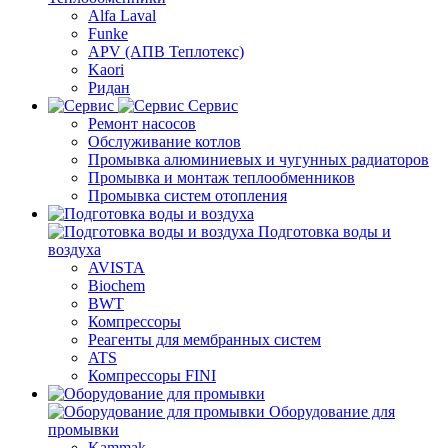
Alfa Laval
Funke
APV (АПВ Теплотекс)
Kaori
Ридан
Сервис
Ремонт насосов
Обслуживание котлов
Промывка алюминиевых и чугунных радиаторов
Промывка и монтаж теплообменников
Промывка систем отопления
Подготовка воды и
воздуха
AVISTA
Biochem
BWT
Компрессоры
Реагенты для мембранных систем
ATS
Компрессоры FINI
Оборудование для
промывки
Kammak