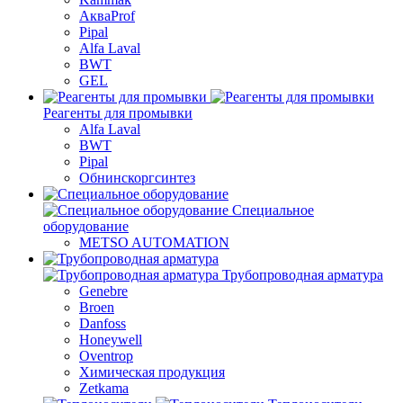
АкваProf
Pipal
Alfa Laval
BWT
GEL
Реагенты для промывки
Alfa Laval
BWT
Pipal
Обнинскоргсинтез
Специальное
оборудование
METSO AUTOMATION
Трубопроводная арматура
Genebre
Broen
Danfoss
Honeywell
Oventrop
Химическая продукция
Zetkama