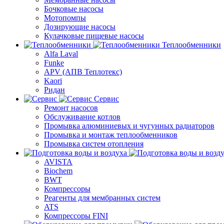
Бочковые насосы
Мотопомпы
Дозирующие насосы
Кулачковые пищевые насосы
Теплообменники
Alfa Laval
Funke
APV (АПВ Теплотекс)
Kaori
Ридан
Сервис
Ремонт насосов
Обслуживание котлов
Промывка алюминиевых и чугунных радиаторов
Промывка и монтаж теплообменников
Промывка систем отопления
AVISTA
Biochem
BWT
Компрессоры
Реагенты для мембранных систем
ATS
Компрессоры FINI