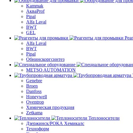
Kammak
АкваProf
Pipal
Alfa Laval
BWT
GEL
Реа
Alfa Laval
BWT
Pipal
Обнинскоргсинтез
METSO AUTOMATION
Genebre
Broen
Danfoss
Honeywell
Oventrop
Химическая продукция
Zetkama
Теплоносители
Дзержинск/РОКА Хемикалс
Техноформ