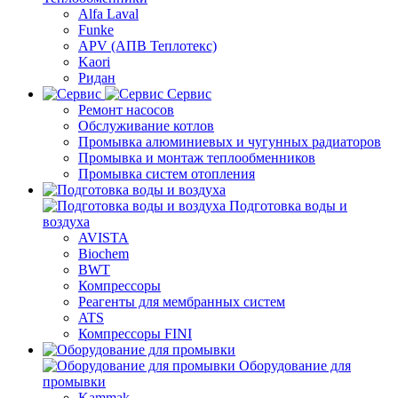
Alfa Laval
Funke
APV (АПВ Теплотекс)
Kaori
Ридан
Сервис
Ремонт насосов
Обслуживание котлов
Промывка алюминиевых и чугунных радиаторов
Промывка и монтаж теплообменников
Промывка систем отопления
Подготовка воды и
воздуха
AVISTA
Biochem
BWT
Компрессоры
Реагенты для мембранных систем
ATS
Компрессоры FINI
Оборудование для
промывки
Kammak