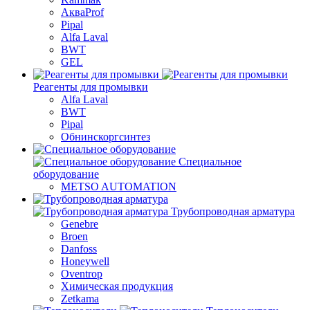
АкваProf
Pipal
Alfa Laval
BWT
GEL
Реагенты для промывки
Alfa Laval
BWT
Pipal
Обнинскоргсинтез
Специальное
оборудование
METSO AUTOMATION
Трубопроводная арматура
Genebre
Broen
Danfoss
Honeywell
Oventrop
Химическая продукция
Zetkama