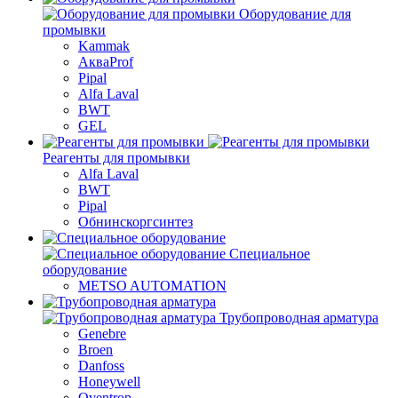
Оборудование для
промывки
Kammak
АкваProf
Pipal
Alfa Laval
BWT
GEL
Реагенты для промывки
Alfa Laval
BWT
Pipal
Обнинскоргсинтез
Специальное
оборудование
METSO AUTOMATION
Трубопроводная арматура
Genebre
Broen
Danfoss
Honeywell
Oventrop